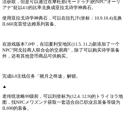
法获取，但是可以通过在摩杜那(モードゥナ)的NPC“オーリ
アナ”处以4:1的比率兑换成亚拉戈诗学神典石。
使用亚拉戈诗学神典石，可以在拉扎汗(坐标：10.9.10.4)兑换
IL660克雷登达姆系列装备。
在游戏版本7.0中，在旧夏利安地区(11.5. 11.2)新添加了一个
NPC"阿戈拉商人联合会的交易商"，除了可以购买诗学装备
外，还有其他货币商品可供购买。
完成6.0主线任务「晓月之终途」解锁。
▲
老传统攻略99级前，可以到坐标为(12.4. 12.9)的トライヨラ地
图，找NPCメワズンテ获取一套适合自己职业且装备等级为
IL690的装备。