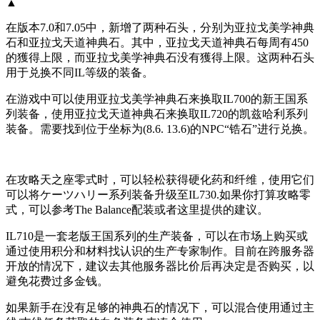
▲
在版本7.0和7.05中，新增了两种石头，分别为亚拉戈美学神典
石和亚拉戈天道神典石。其中，亚拉戈天道神典石每周有450
的獲得上限，而亚拉戈美学神典石没有獲得上限。这两种石头
用于兑换不同IL等级的装备。
在游戏中可以使用亚拉戈美学神典石来换取IL700的新王国系
列装备，使用亚拉戈天道神典石来换取IL720的凯兹哈利系列
装备。需要找到位于坐标为(8.6. 13.6)的NPC“锆石”进行兑换。
在攻略天之座零式时，可以轻松获得硬化药和纤维，使用它们
可以将ケーツハリー系列装备升级至IL730.如果你打算攻略零
式，可以参考The Balance配装或者这里提供的建议。
IL710是一套老版王国系列的生产装备，可以在市场上购买或
通过使用积分和材料找认识的生产专家制作。目前在跨服务器
开放的情况下，建议去其他服务器比价后再决定是否购买，以
避免花费过多金钱。
如果新手在没有足够的神典石的情况下，可以混合使用通过主