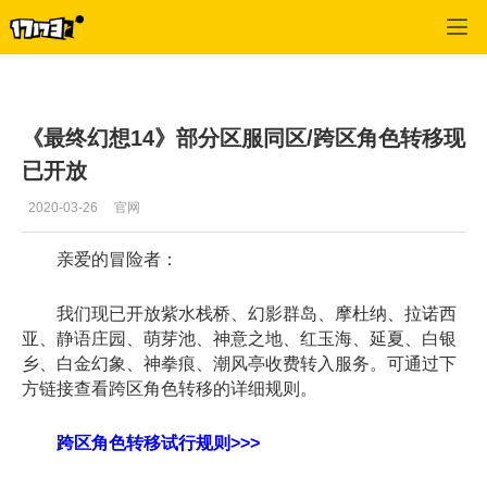
最终幻想14(专区)
>
首页推荐
>
正文
《最终幻想14》部分区服同区/跨区角色转移现
已开放
2020-03-26
官网
亲爱的冒险者：
我们现已开放紫水栈桥、幻影群岛、摩杜纳、拉诺西
亚、静语庄园、萌芽池、神意之地、红玉海、延夏、白银
乡、白金幻象、神拳痕、潮风亭收费转入服务。可通过下
方链接查看跨区角色转移的详细规则。
跨区角色转移试行规则>>>