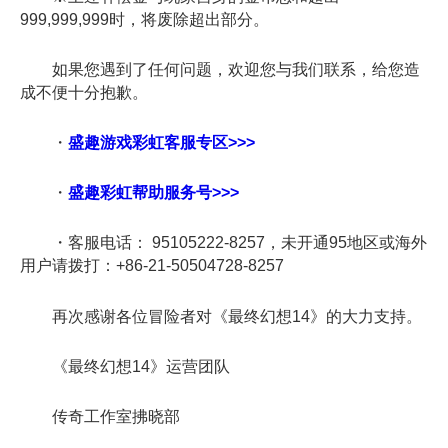
999,999,999时，将废除超出部分。
如果您遇到了任何问题，欢迎您与我们联系，给您造
成不便十分抱歉。
・
盛趣游戏彩虹客服
专区>>>
・
盛趣彩虹帮助服务号
>>>
・客服电话： 95105222-8257，未开通95地区或海外
用户请拨打：+86-21-50504728-8257
再次感谢各位冒险者对《最终幻想14》的大力支持。
《最终幻想14》运营团队
传奇工作室拂晓部