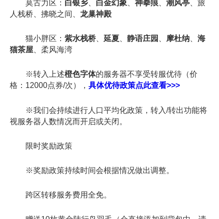
莫古力区：
白银乡
、
白金幻象
、
神拳痕
、
潮风亭
、旅
人栈桥、拂晓之间、
龙巢神殿
猫小胖区：
紫水栈桥
、
延夏
、
静语庄园
、
摩杜纳
、
海
猫茶屋
、柔风海湾
※转入上述
橙色字体
的服务器不享受转服优待（价
格：12000点券/次），
具体优待政策点此查看>>>
※我们会持续进行人口平均化政策，转入/转出功能将
视服务器人数情况而开启或关闭。
限时奖励政策
※奖励政策持续时间会根据情况做出调整。
跨区转移服务费用全免。