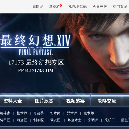
新网游
新页游
礼包/激活码
今日开服
热门页游
魔兽
天堂
17173-最终幻想专区
王权与
FF14.17173.COM
资料大全
图片欣赏
视频盛宴
攻略交流
格斗家
|
枪术师
|
弓箭手
|
幻术师
|
咒术师
|
秘术师
铸甲匠
|
雕金匠
|
制革匠
|
裁衣匠
|
炼金术士
|
烹调师
|
采矿工
|
园艺