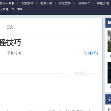
激活码领取
>
配置要求
>
游戏下载
>
背景故事
>
基本操作
>
种族介绍
玩家群：71109409
精
答
>
正文
拉怪技巧
手机订阅
神评论
新闻导语
专
最