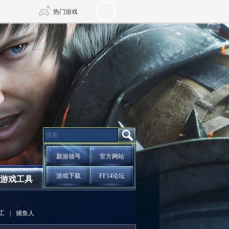
热门游戏
DNF
传奇4
剑网3旗舰版
新天龙八部
自由
诛仙世界
新仙侠5
新游领号
官方网站
游戏下载
FF14论坛
游戏工具
工
|
捕鱼人