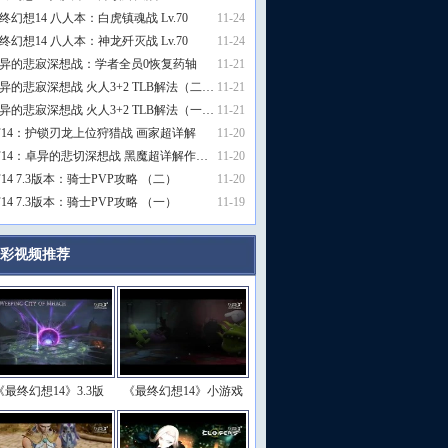
终幻想14 八人本：白虎镇魂战 Lv.70
11-24
终幻想14 八人本：神龙歼灭战 Lv.70
11-24
异的悲寂深想战：学者全员0恢复药轴
11-21
异的悲寂深想战 火人3+2 TLB解法（二…
11-21
异的悲寂深想战 火人3+2 TLB解法（一…
11-21
F14：护锁刃龙上位狩猎战 画家超详解
11-20
F14：卓异的悲切深想战 黑魔超详解作…
11-20
F14 7.3版本：骑士PVP攻略 （二）
11-20
F14 7.3版本：骑士PVP攻略 （一）
11-19
彩视频推荐
更多>>
《最终幻想14》3.3版
《最终幻想14》小游戏