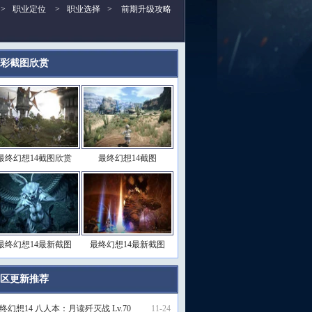
>
职业定位
>
职业选择
>
前期升级攻略
彩截图欣赏
更多>>
最终幻想14截图欣赏
最终幻想14截图
最终幻想14最新截图
最终幻想14最新截图
区更新推荐
更多>>
终幻想14 八人本：月读歼灭战 Lv.70
11-24