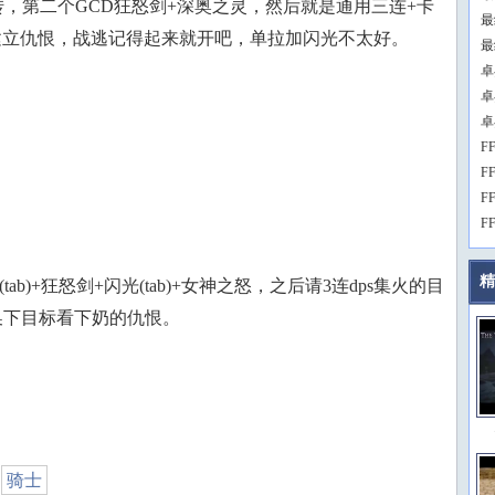
，第二个GCD狂怒剑+深奥之灵，然后就是通用三连+卡
最
建立仇恨，战逃记得起来就开吧，单拉加闪光不太好。
最
卓
卓
卓
F
F
F
F
精
ab)+狂怒剑+闪光(tab)+女神之怒，之后请3连dps集火的目
换下目标看下奶的仇恨。
，
骑士