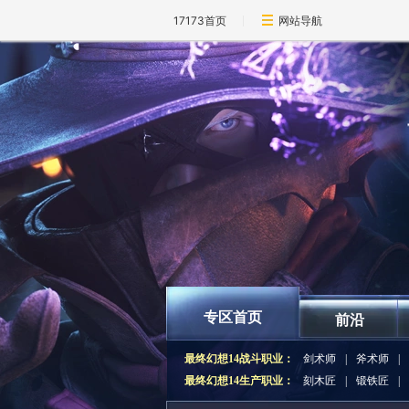
17173首页
网站导航
专区首页
前沿
最终幻想14战斗职业：
剑术师
|
斧术师
|
最终幻想14生产职业：
刻木匠
|
锻铁匠
|