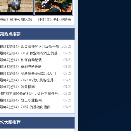
神佑》韩服公测CG预
《封印者》哈比登陆画
期热点推荐
更多>>
最终幻想14》绘灵法师的入门级新手攻…
05-21
最终幻想14》7.0 新职业蝰蛇剑士的基…
05-21
最终幻想14》如何自助配装
05-21
最终幻想14》单刷巴哈攻略
05-21
最终幻想14》萌新装备基础知识入门
05-21
最终幻想14》7.0-7.05战职装备提升
05-21
最终幻想14》装备指南
05-21
f14前期主线经验的利用，提升主线任务…
05-21
最终幻想14》战士职业指南
05-21
最终幻想14》7.0骑 的基础向指南
05-21
坛大图推荐