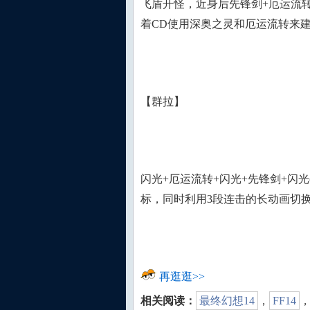
飞盾开怪，近身后先锋剑+厄运流转
着CD使用深奥之灵和厄运流转来
【群拉】
闪光+厄运流转+闪光+先锋剑+闪光(t
标，同时利用3段连击的长动画切
再逛逛>>
相关阅读：
最终幻想14
，
FF14