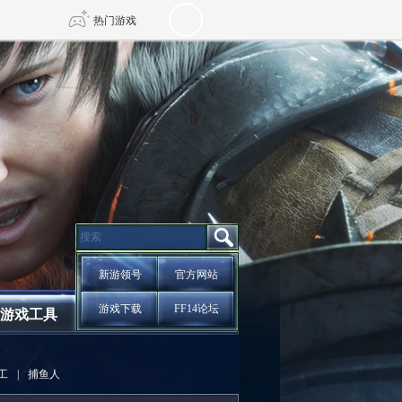
热门游戏
DNF
传奇4
剑网3旗舰版
新天龙八部
自由
诛仙世界
新仙侠5
新游领号
官方网站
游戏下载
FF14论坛
游戏工具
工
|
捕鱼人