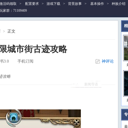
激活码领取
>
配置要求
>
游戏下载
>
背景故事
>
基本操作
>
种族介绍
玩家群：71109409
精
荐
>
正文
无限城市街古迹攻略
书3.0
手机订阅
神评论
‍攻略
新闻导语
专
最