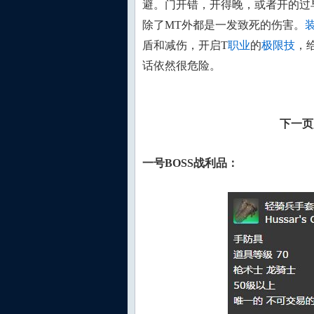
避。门开错，开得晚，或者开的过
除了MT外都是一发致死的伤害。
盾和减伤，开启T
职业
的
极限技
，
话依然很危险。
下一页
一号BOSS战利品：