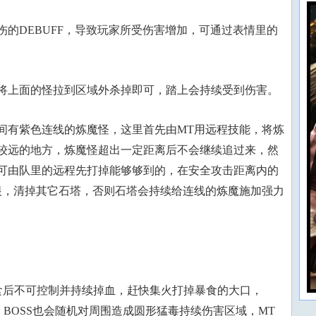
的DEBUFF，导致玩家所受伤害增加，可通过表情里的
将上面的怪拉到区域外杀掉即可，踏上会持续受到伤害。
间有紫色连线的炼魔怪，这里首先由MT用远程技能，将炼
较远的地方，炼魔怪超出一定距离后不会继续追过来，然
可由队里的远程先打掉能够够到的，在安全攻击距离内的
恨，清掉其它石塔，否则石塔会持续给连线的炼魔施加强力
捕食后不可控制并持续掉血，赶快集火打掉暴食的大口，
疗。BOSS也会随机对周围造成圆形猛毒持续伤害区域，MT