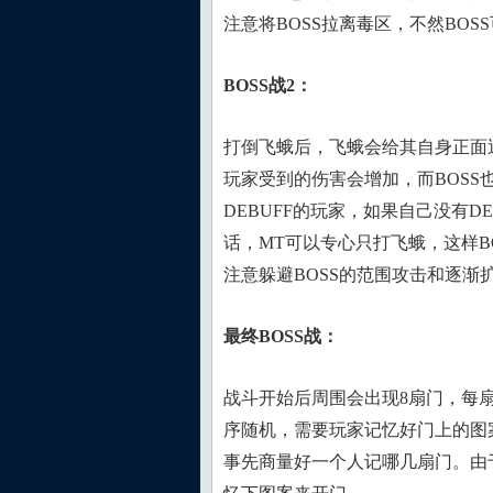
注意将BOSS拉离毒区，不然BO
BOSS战2：
打倒飞蛾后，飞蛾会给其自身正面近
玩家受到的伤害会增加，而BOSS
DEBUFF的玩家，如果自己没有D
话，MT可以专心只打飞蛾，这样BO
注意躲避BOSS的范围攻击和逐渐
最终BOSS战：
战斗开始后周围会出现8扇门，每
序随机，需要玩家记忆好门上的图
事先商量好一个人记哪几扇门。由于