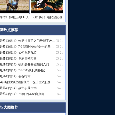
神佑》韩服公测CG预
《封印者》哈比登陆画
期热点推荐
更多>>
最终幻想14》绘灵法师的入门级新手攻…
05-21
最终幻想14》7.0 新职业蝰蛇剑士的基…
05-21
最终幻想14》如何自助配装
05-21
最终幻想14》单刷巴哈攻略
05-21
最终幻想14》萌新装备基础知识入门
05-21
最终幻想14》7.0-7.05战职装备提升
05-21
最终幻想14》装备指南
05-21
f14前期主线经验的利用，提升主线任务…
05-21
最终幻想14》战士职业指南
05-21
最终幻想14》7.0骑 的基础向指南
05-21
坛大图推荐