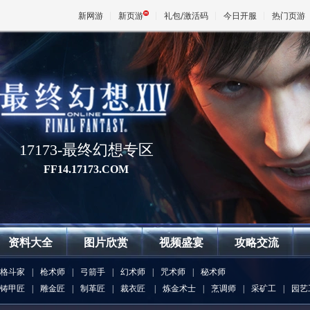
新网游
新页游
礼包/激活码
今日开服
热门页游
魔兽
天堂
17173-最终幻想专区
王权与
FF14.17173.COM
资料大全
图片欣赏
视频盛宴
攻略交流
格斗家
|
枪术师
|
弓箭手
|
幻术师
|
咒术师
|
秘术师
铸甲匠
|
雕金匠
|
制革匠
|
裁衣匠
|
炼金术士
|
烹调师
|
采矿工
|
园艺