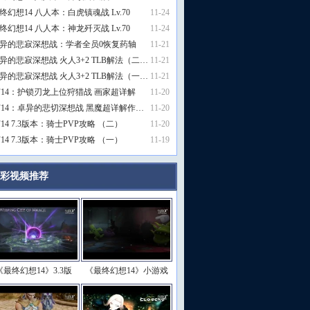
终幻想14 八人本：白虎镇魂战 Lv.70
11-24
终幻想14 八人本：神龙歼灭战 Lv.70
11-24
异的悲寂深想战：学者全员0恢复药轴
11-21
异的悲寂深想战 火人3+2 TLB解法（二…
11-21
异的悲寂深想战 火人3+2 TLB解法（一…
11-21
F14：护锁刃龙上位狩猎战 画家超详解
11-20
F14：卓异的悲切深想战 黑魔超详解作…
11-20
F14 7.3版本：骑士PVP攻略 （二）
11-20
F14 7.3版本：骑士PVP攻略 （一）
11-19
彩视频推荐
更多>>
《最终幻想14》3.3版
《最终幻想14》小游戏