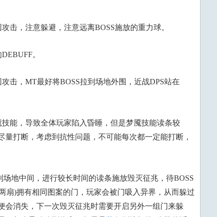
围攻击，注意躲避，注意远离BOSS施放的重力球。
DEBUFF。
攻击，MT最好将BOSS拉到场地外围，近战DPS站在
梦魇技能，导致全体玩家陷入昏睡，但是梦魇技能读条较
尽量打断，考虑到抗性问题，不可能每次都一定能打断，
次回到场地中间，进行较长时间的读条施放毁灭征兆，待BOSS
(两扇)拥有相同图案的门，玩家会被门吸入异界，从而躲过
便会消失，下一次毁灭征兆时需要开启另外一组门来躲