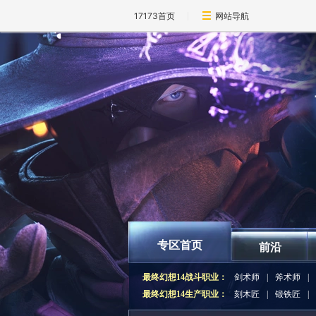
17173首页
网站导航
专区首页
前沿
最终幻想14战斗职业：
剑术师
|
斧术师
|
最终幻想14生产职业：
刻木匠
|
锻铁匠
|