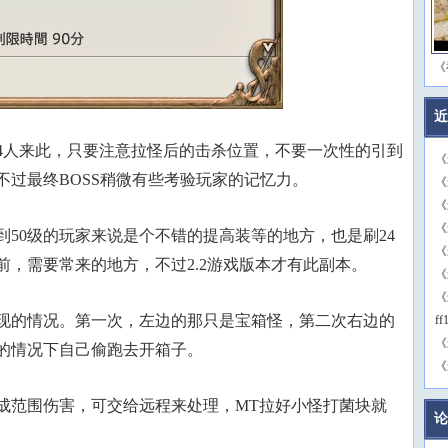
《
近
4人来此，只要注意拉怪后的击杀位置，不要一次性的引到
《
不过最终BOSS稍微有些考验玩家的记忆力。
《
《
《
刚到50级的玩家来说是个不错的提高装等的地方，也是刷24
《
，需要常来的地方，不过2.2游戏版本才有此副本。
《
《
现的情况。第一次，左边的那只是宝箱怪，第二次右边的
f
《
的情况下自己偷跑去开箱子。
《
成范围伤害，可交给远程来处理，MT拉好小怪打菌块就
论