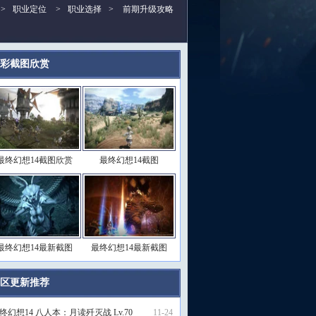
>
职业定位
>
职业选择
>
前期升级攻略
彩截图欣赏
更多>>
最终幻想14截图欣赏
最终幻想14截图
最终幻想14最新截图
最终幻想14最新截图
区更新推荐
更多>>
终幻想14 八人本：月读歼灭战 Lv.70
11-24