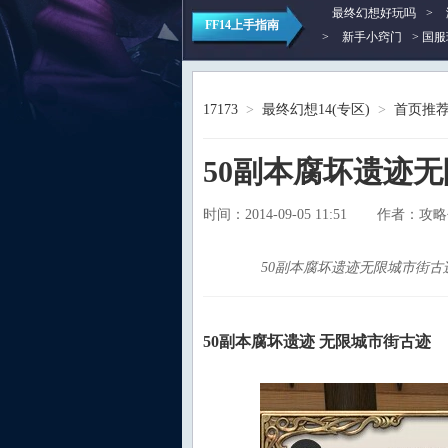
最终幻想好玩吗
>
FF14上手指南
>
新手小窍门
> 国服
17173
>
最终幻想14(专区)
>
首页推
50副本腐坏遗迹
时间：2014-09-05 11:51
攻略
作者：
50副本腐坏遗迹无限城市街古迹
50副本腐坏遗迹 无限城市街古迹