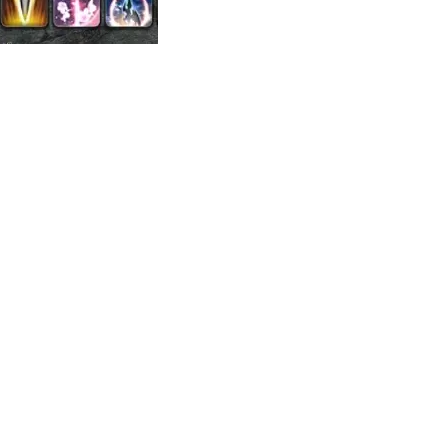
从MU开始，为
一看吓一跳：雷死人不偿
膀成了"躲不掉
的囧图集（1169）