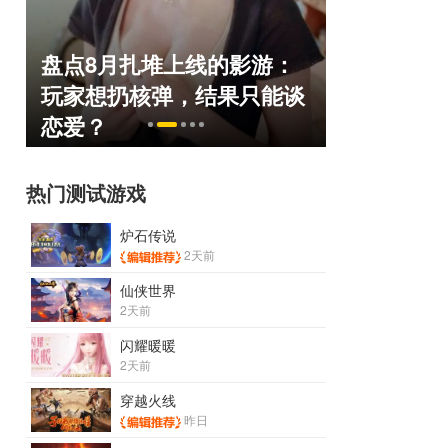
盘点8月扎堆上线的影游：
绅士日报
命
玩家想扔核弹，结果只能谈
服依旧活
恋爱？
太诱人
热门测试游戏
炉石传说
2天前
仙侠世界
2天前
闪耀暖暖
2天前
穿越火线
昨日