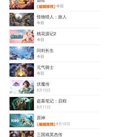
今日
怪物猎人：旅人
今日
桃花源记2
今日
问剑长生
今日
元气骑士
今日
伏魔传
8月10日
盗墓笔记：启程
8月11日
原神
8月12日
三国戏英杰传