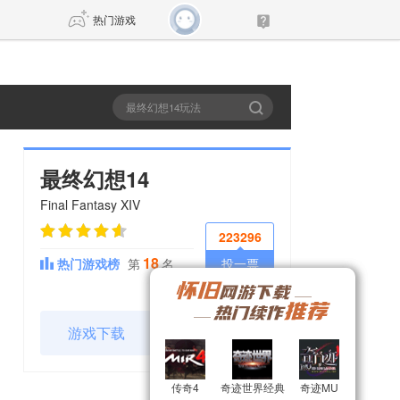
热门游戏
DNF
传奇4
剑网3旗舰版
新天龙八部
最终幻想14
Final Fantasy XIV
自由
诛仙世界
新仙侠5
223296
18
热门游戏榜
第
名
投一票
游戏下载
官网
传奇4
传奇4
奇迹世界经典
奇迹世界经典
奇迹MU
奇迹MU