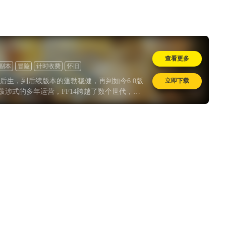
查看更多
副本
冒险
计时收费
怀旧
立即下载
而后生，到后续版本的蓬勃稳健，再到如今6.0版
跋涉式的多年运营，FF14跨越了数个世代，成
列中盈利最多的游戏，这是一项了不起的大型
系列发展史中留下浓墨重彩的一笔，也让我们对
何方充满好奇与希望。