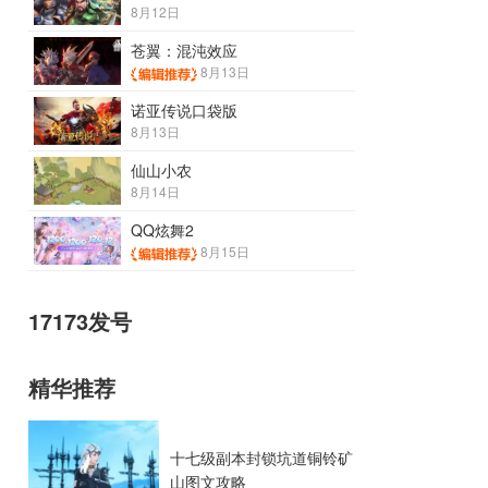
8月12日
苍翼：混沌效应
8月13日
诺亚传说口袋版
8月13日
仙山小农
8月14日
QQ炫舞2
8月15日
17173发号
精华推荐
十七级副本封锁坑道铜铃矿
山图文攻略