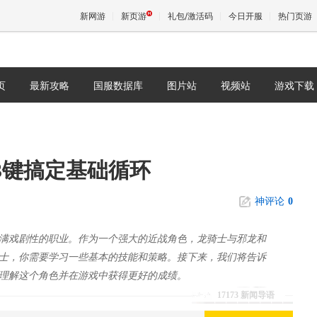
新网游
新页游
礼包/激活码
今日开服
热门页游
页
最新攻略
国服数据库
图片站
视频站
游戏下载
魔兽
天堂
：3键搞定基础循环
王权与
神评论
0
充满戏剧性的职业。作为一个强大的近战角色，龙骑士与邪龙和
士，你需要学习一些基本的技能和策略。接下来，我们将告诉
理解这个角色并在游戏中获得更好的成绩。
17173 新闻导语