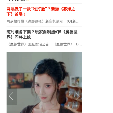
网易做了一款“吃打撤”？新游《雾海之
下》首曝！
网易搜打撤《诡影藏锋》新实机演示
8月新游前瞻：《诡秘之主》领衔
随时准备下架？玩家自制虚幻5《魔兽世
界》即将上线
《魔兽世界》国服整治公告
《魔兽世界》TBC周年大更：双经典团本回归！