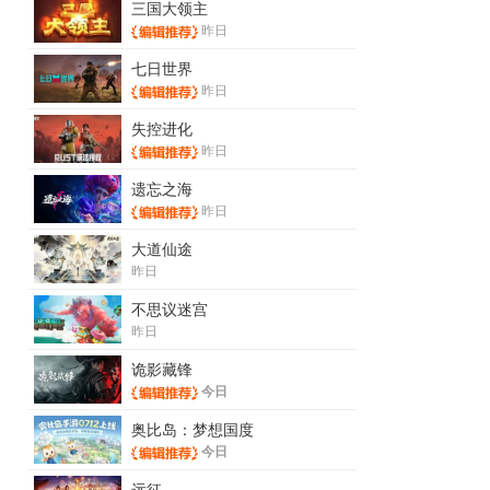
三国大领主
昨日
七日世界
昨日
失控进化
昨日
遗忘之海
昨日
大道仙途
昨日
不思议迷宫
昨日
诡影藏锋
今日
奥比岛：梦想国度
今日
远征