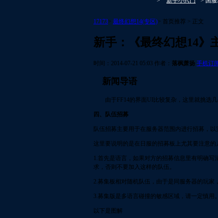
>
新手小窍门
> 国服
17173
>
最终幻想14(专区)
>
首页推荐
>
正文
新手：《最终幻想14》
时间：2014-07-21 05:03
作者：
落枫萧扬
手机订
新闻导语
由于FF14的界面UI比较复杂，这里就挑选几
四、队伍招募
队伍招募主要用于在服务器范围内进行招募，以
这里要说明的是在日服的招募板上尤其要注意的
1.首先是语言，如果对方的招募信息里有明确写清
求，否则不要加入这样的队伍。
2.募集板相对随机队伍，由于是同服务器的玩
3.募集版是多语言碰撞的敏感区域，请一定慎用
以下是图解