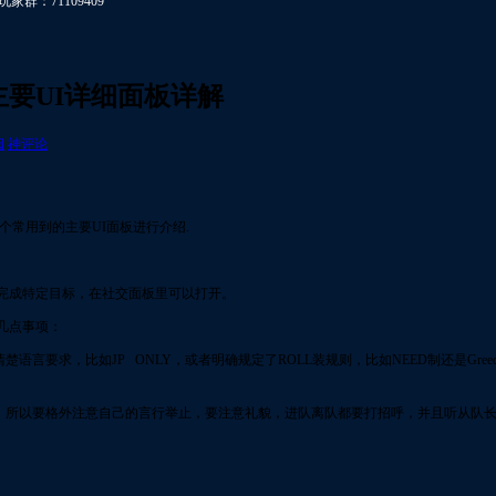
玩家群：71109409
主要UI详细面板详解
阅
神评论
个常用到的主要UI面板进行介绍.
完成特定目标，在社交面板里可以打开。
几点事项：
楚语言要求，比如JP ONLY，或者明确规定了ROLL装规则，比如NEED制还是Gr
家，所以要格外注意自己的言行举止，要注意礼貌，进队离队都要打招呼，并且听从队
。