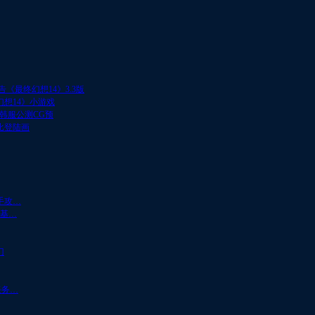
《最终幻想14》3.3版
幻想14》小游戏
韩服公测CG预
比登陆画
手攻…
的基…
门
任务…