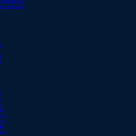
UI详细面板详解
面及基本指令图解
赏
图
图
0
0
0
药轴
（二…
（一…
详解
解作…