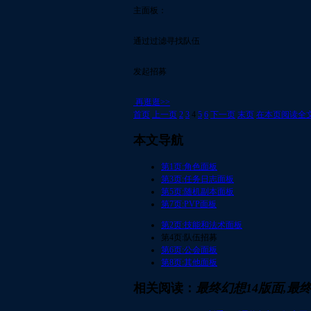
主面板：
通过过滤寻找队伍
发起招募
再逛逛>>
首页
上一页
2
3
4
5
6
下一页
末页
在本页阅读全
本文导航
第1页:角色面板
第3页:任务日志面板
第5页:随机副本面板
第7页:PVP面板
第2页:技能和法术面板
第4页:队伍招募
第6页:公会面板
第8页:其他面板
相关阅读：
最终幻想14版面,最终幻