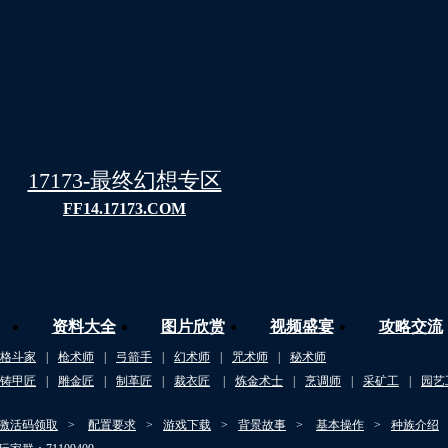
17173-最终幻想专区
FF14.17173.COM
资料大全
图片欣赏
视频盛宴
攻略交流
格斗家
|
枪术师
|
弓箭手
|
幻术师
|
咒术师
|
秘术师
铸甲匠
|
雕金匠
|
制革匠
|
裁衣匠
|
炼金术士
|
烹调师
|
采矿工
|
园艺
激活码领取
>
配置要求
>
游戏下载
>
背景故事
>
基本操作
>
种族介绍