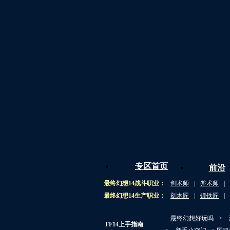
专区首页
前沿
最终幻想14战斗职业：
剑术师
|
斧术师
|
最终幻想14生产职业：
刻木匠
|
锻铁匠
|
最终幻想好玩吗
>
FF14上手指南